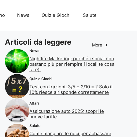
ino
News
Quiz e Giochi
Salute
Articoli da leggere
More
News
Nightlife Marketing: perché i social non
bastano più per riempire i locali (e cosa
fare).
Quiz e Giochi
Test con frazioni: 3/5 + 2/10 = ? Solo il
10% riesce a risponde correttamente
Affari
Assicurazione auto 2025: scopri le
nuove tariffe
Salute
Come mangiare le noci per abbassare