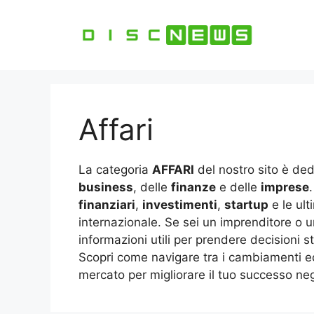
Vai
al
contenuto
Affari
La categoria
AFFARI
del nostro sito è ded
business
, delle
finanze
e delle
imprese
finanziari
,
investimenti
,
startup
e le ult
internazionale. Se sei un imprenditore o un
informazioni utili per prendere decisioni s
Scopri come navigare tra i cambiamenti ec
mercato per migliorare il tuo successo negl