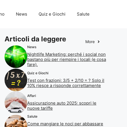
ino
News
Quiz e Giochi
Salute
Articoli da leggere
More
News
Nightlife Marketing: perché i social non
bastano più per riempire i locali (e cosa
fare).
Quiz e Giochi
Test con frazioni: 3/5 + 2/10 = ? Solo il
10% riesce a risponde correttamente
Affari
Assicurazione auto 2025: scopri le
nuove tariffe
Salute
Come mangiare le noci per abbassare