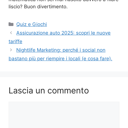
liscio? Buon divertimento.
Categorie
Quiz e Giochi
Assicurazione auto 2025: scopri le nuove
tariffe
Nightlife Marketing: perché i social non
bastano più per riempire i locali (e cosa fare).
Lascia un commento
Commento