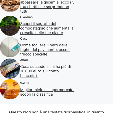
abbassare la glicemia: ecco i 5
trucchetti che sorprendono
tutti
Giardino
Scopri il segreto del
compostaggio che aumenta la
crescita delle tue piante
Casa
Come togliere il nero dalle
fughe del pavimento: ecco il
trucco speciale
Affari
Cosa succede a chi ha più di
10.000 euro sul conto
bancario?
Salute
Miglior miele al supermercato:
scopri la classifica
Questo blog non è una testata giornalistica, in quanto