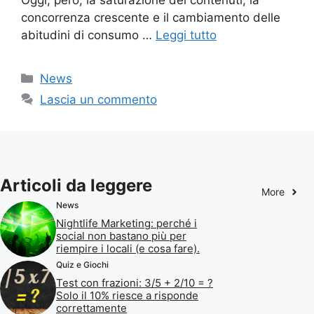
Oggi, però, la saturazione dei contenuti, la
concorrenza crescente e il cambiamento delle
abitudini di consumo …
Leggi tutto
Categorie
News
Lascia un commento
Articoli da leggere
More
News
Nightlife Marketing: perché i
social non bastano più per
riempire i locali (e cosa fare).
Quiz e Giochi
Test con frazioni: 3/5 + 2/10 = ?
Solo il 10% riesce a risponde
correttamente