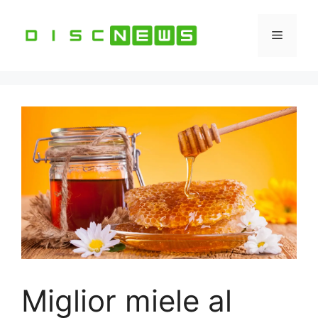
Vai
al
Menu
contenuto
Miglior miele al