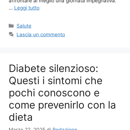
affrontare al meglio una giornata impegnativa.
…
Leggi tutto
Categorie
Salute
Lascia un commento
Diabete silenzioso:
Questi i sintomi che
pochi conoscono e
come prevenirlo con la
dieta
Marzo 22, 2025
di
Redazione