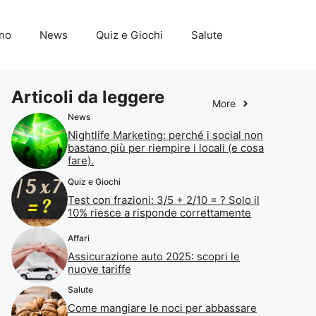
ino
News
Quiz e Giochi
Salute
Articoli da leggere
More
News
Nightlife Marketing: perché i social non
bastano più per riempire i locali (e cosa
fare).
Quiz e Giochi
Test con frazioni: 3/5 + 2/10 = ? Solo il
10% riesce a risponde correttamente
Affari
Assicurazione auto 2025: scopri le
nuove tariffe
Salute
Come mangiare le noci per abbassare